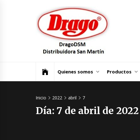
Saltar
Dra
al
contenido
Dist
San
Un mundo de Seguridad e Higiene.
Quienes somos
Productos
Inicio
2022
abril
7
Día:
7 de abril de 2022