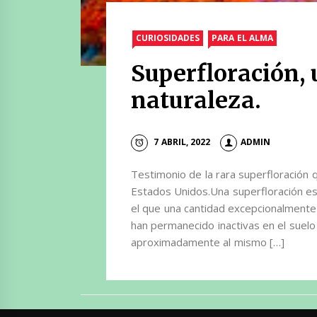
CURIOSIDADES
PARA EL ALMA
Superfloración, 
naturaleza.
7 ABRIL, 2022
ADMIN
Testimonio de la rara superfloración q
Estados Unidos.Una superfloración es
el que una cantidad excepcionalmente 
han permanecido inactivas en el suelo
aproximadamente al mismo […]