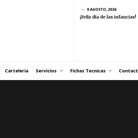
goDSM-
9 AGOSTO, 2026
¡Feliz día de las infancias!
ribuidora
 Martin
Carteleria
Servicios
Fichas Tecnicas
Contac