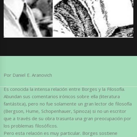
Por Daniel E. Aranovich
Es conocida la intensa relación entre Borges y la Filosofía.
Abundan sus comentarios irónicos sobre ella (literatura
fantástica), pero no fue solamente un gran lector de filosofía
(Bergson, Hume, Schopenhauer, Spinoza) si no un escritor
que a través de su obra trasunta una gran preocupación por
los problemas filosóficos.
Pero esta relación es muy particular. Borges sostiene