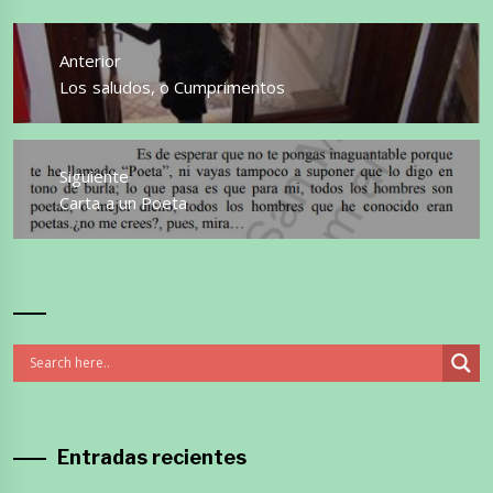
Navegación
de
Anterior
entradas
Entrada
Los saludos, o Cumprimentos
anterior:
Siguiente
Entrada
Carta a un Poeta
siguiente:
Entradas recientes