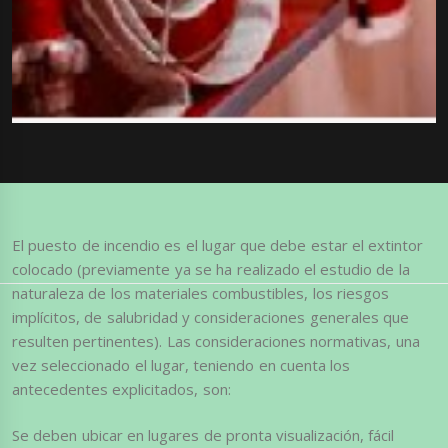
El puesto de incendio es el lugar que debe estar el extintor
colocado (previamente ya se ha realizado el estudio de la
naturaleza de los materiales combustibles, los riesgos
implícitos, de salubridad y consideraciones generales que
resulten pertinentes). Las consideraciones normativas, una
vez seleccionado el lugar, teniendo en cuenta los
antecedentes explicitados, son:
Se deben ubicar en lugares de pronta visualización, fácil