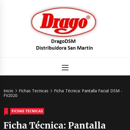
Saltar
al
contenido
DragoDS
Un mundo de Seguridad e Higiene.
Menú
principal
Distribuid
San Mart
Inicio
Fichas Tecnicas
Ficha Técnica: Pantalla Facial DSM -
FV2020
.
FICHAS TECNICAS
Ficha Técnica: Pantalla