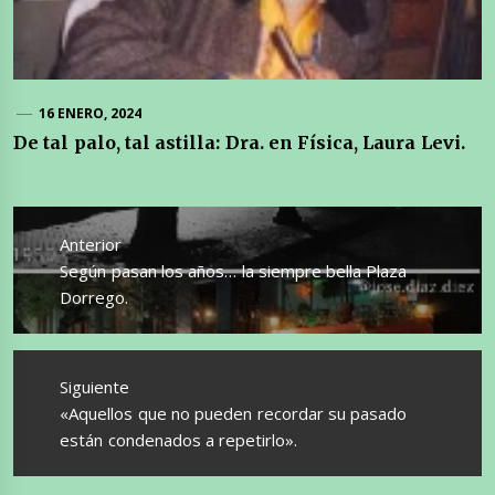
16 ENERO, 2024
De tal palo, tal astilla: Dra. en Física, Laura Levi.
Navegación
de
Anterior
entradas
Entrada
Según pasan los años… la siempre bella Plaza
anterior:
Dorrego.
Siguiente
Entrada
«Aquellos que no pueden recordar su pasado
siguiente:
están condenados a repetirlo».