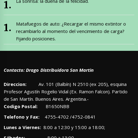
La sonrisa: la dueña de la felicidad.
Matafuegos de auto: ¿Recargar el mismo extintor o
recambiarlo al momento del vencimiento de carga?
Fijando posiciones.
Contacto: Drago Distribuidora San Martin
Direccion:
Av. 101 (Balbín) N 2510 (ex 205), esquina
Profesor Agustín Rogelio Vidal (Ex. Ramon Falcon). Partido
de San Martín. Buenos Aires. Argentina.-
Codigo Postal:
B1650NBB
Telefono y Fax:
4755-4702 /4752-0841
Lunes a Viernes:
8:00 a 12:30 y 15:00 a 18:00;
Sábados:
8:00 a 13:00