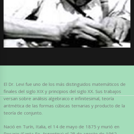
El Dr. Levi fue uno de los más distinguidos matemáticos de
finales del siglo XIX y principios del siglo XX. Sus trabajos
versan sobre análisis algebraico e infinitesimal, teoría
aritmética de las formas cúbicas ternarias y producto de la
teoría de conjunto.
Nació en Turín, Italia, el 14 de mayo de 1875 y murió en
Rosario (Santa Fe, Argentina) el 28 de agosto de 1962,