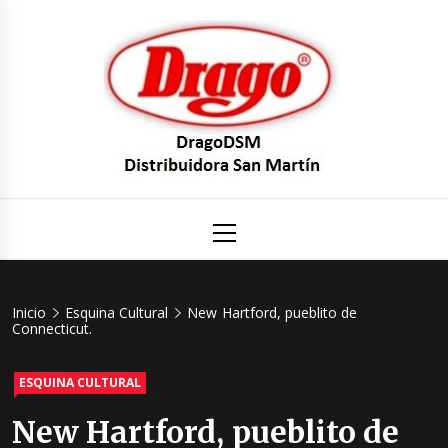
Saltar
al
contenido
DragoDS
Un mundo de Seguridad e Higiene.
Menú
principal
Distribuid
San Mart
Inicio
Esquina Cultural
New Hartford, pueblito de
Connecticut.
ESQUINA CULTURAL
New Hartford, pueblito de