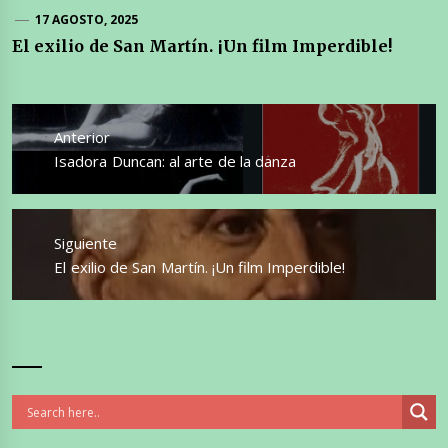
17 AGOSTO, 2025
El exilio de San Martín. ¡Un film Imperdible!
Navegación
de
Anterior
entradas
Entrada
Isadora Duncan: al arte de la danza
anterior:
Siguiente
Entrada
El exilio de San Martín. ¡Un film Imperdible!
siguiente: