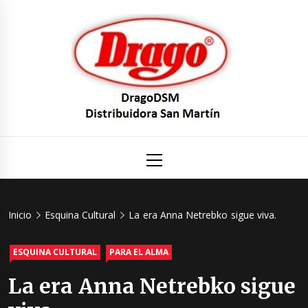
Saltar
al
contenido
DragoDS
Un mundo de Seguridad e Higiene.
Menú
principal
Distribuid
San Mart
Inicio
Esquina Cultural
La era Anna Netrebko sigue viva.
ESQUINA CULTURAL
PARA EL ALMA
La era Anna Netrebko sigue