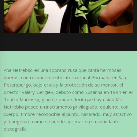
Ana Netrebko es una soprano rusa que canta hermosas
óperas, con reconocimiento internacional. Formada en San
Petersburgo, bajo el ala y la protección de su mentor, el
director Valery Gergiev, debuto como Susanna en 1994 en el
Teatro Mariinsky, y no se puede decir que haya sido fácil.
Netrebko posee un instrumento privilegiado, opulento, con
cuerpo, timbre reconocible al punto, nacarado, muy atractivo
y fonogénico como se puede apreciar en su abundante
discografía.