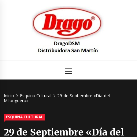
Saltar
al
contenido
DragoDS
Un mundo de Seguridad e Higiene.
Menú
principal
Distribuid
San Mart
Inicio
Esquina Cultural
29 de Septiembre «Día del
Milonguero»
ESQUINA CULTURAL
29 de Septiembre «Día del