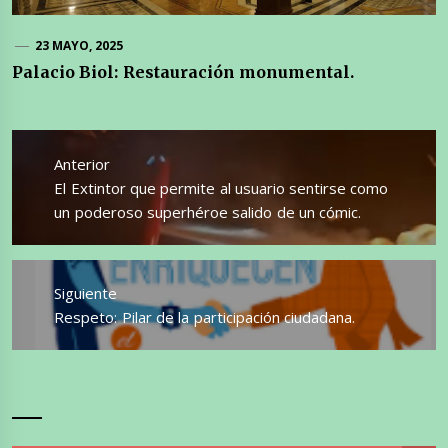
23 MAYO, 2025
Palacio Biol: Restauración monumental.
Navegación
de
Anterior
entradas
Entrada
El Extintor que permite al usuario sentirse como
anterior:
un poderoso superhéroe salido de un cómic.
Siguiente
Entrada
Respeto: Pilar de la participación ciudadana.
siguiente: