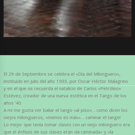
El 29 de Septiembre se celebra el «Día del Milonguero»,
instituido en julio del año 1993, por Oscar Héctor Malagrino
y en el que se recuerda el natalicio de Carlos «Petróleo»
Estévez, creador de una nueva estética en el Tango de los
años ’40.
A mi me gusta ver bailar el tango «al piso»… como dicen los
viejos milongueros, «menos es más»… caminar el tango!
Lo mejor que tenía tomar clases con un viejo milonguero era
que el énfasis de sus clases eran «la caminada» y «la