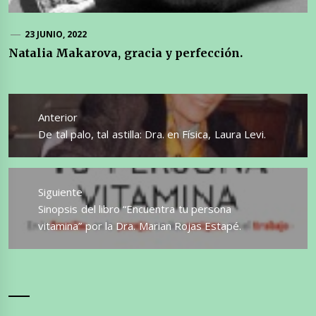
23 JUNIO, 2022
Natalia Makarova, gracia y perfección.
Navegación
de
Anterior
entradas
Entrada
De tal palo, tal astilla: Dra. en Física, Laura Levi.
anterior:
Siguiente
Entrada
Sinopsis del libro “Encuentra tu persona
siguiente:
vitamina” por la Dra. Marian Rojas Estapé.