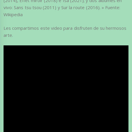
(2014), Effet miroir (2018) e Isa (2021); y dos álbumes en
vivo: Sans tsu tsou (2011) y Sur la route (2016). » Fuente:
Wikipedia
Les compartimos este video para disfruten de su hermosos
arte.