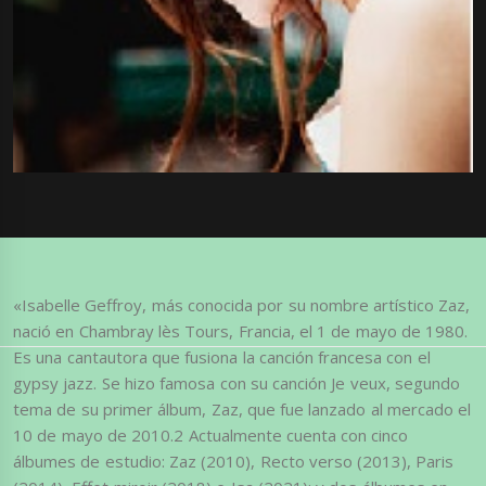
«Isabelle Geffroy, más conocida por su nombre artístico Zaz,
nació en Chambray lès Tours, Francia, el 1 de mayo de 1980.
Es una cantautora que fusiona la canción francesa con el
gypsy jazz. Se hizo famosa con su canción Je veux, segundo
tema de su primer álbum, Zaz, que fue lanzado al mercado el
10 de mayo de 2010.2​ Actualmente cuenta con cinco
álbumes de estudio: Zaz (2010), Recto verso (2013), Paris