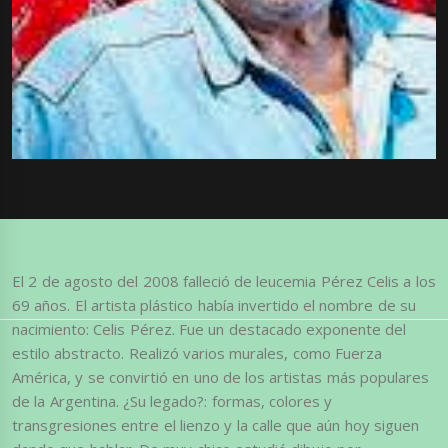
El 2 de agosto del 2008 falleció de leucemia Pérez Celis a los
69 años. El artista plástico había invertido el nombre de su
nacimiento: Celis Pérez. Fue un destacado exponente del
estilo abstracto. Realizó varios murales, como Fuerza
América, y se convirtió en uno de los artistas más populares
de la Argentina. ¿Su legado?: formas, colores y
transgresiones entre el lienzo y la calle que aún hoy siguen