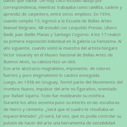
dando que hablar. De muy chico estudió dibujo por
correspondencia, mientras trabajaba como canillita, cadete y
aprendiz de carpintero, entre otros empleos. En 1954,
cuando cumplió 15, ingresó a la Escuela de Bellas Artes
Manuel Belgrano. Allí estudió con Leopoldo Presas, Líbero
Badií, Juan Batlle Planas y Santiago Cogorno. A los 17 realizó
su primera exposición individual en la galería La Fantasma. Al
año siguiente, cuando visitó la muestra del artista húngaro
Victor Vasarely en el Museo Nacional de Bellas Artes de
Buenos Aires, su cabeza hizo un click.
Ese arte abstracto magnánimo, imponente, de colores
fuertes y puro enigmatismo lo cautivó enseguida.
Luego, en 1958 en Uruguay, formó parte del Movimiento del
Hombre Nuevo, impulsor del arte no figurativo, orientado
por Rafael Squirru. Todo fue moldeando su estética.
Durante los años sesenta puso su interés en las esculturas
de hierro y cemento. ¿Será que el cuadro le resultaba un
espacio limitado? ¿O será, tal vez, que no podía controlar su
pulsión de hacer del arte una herramienta de sensibilidad