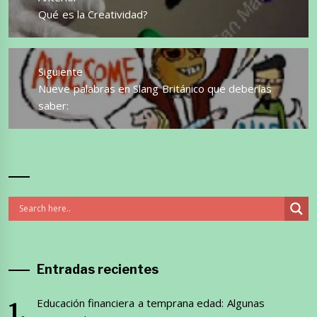
entradas
Entrada
Qué es la Creatividad?
anterior:
Siguiente
Entrada
Nueve palabras en Slang Británico que deberías
siguiente:
saber:
Entradas recientes
Educación financiera a temprana edad: Algunas