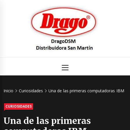
Saltar
al
contenido
DragoDS
Un mundo de Seguridad e Higiene.
Menú
principal
Distribuid
San Mart
Inicio
Curiosidades
Una de las primeras computadoras IBM
CURIOSIDADES
Una de las primeras