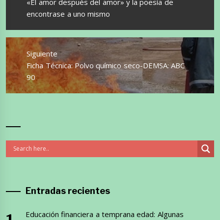
Entrada
«El amor después del amor» y la poesía de
anterior:
encontrase a uno mismo
Siguiente
Entrada
Ficha Técnica: Polvo químico seco-DEMSA: ABC
siguiente:
90
Entradas recientes
Educación financiera a temprana edad: Algunas