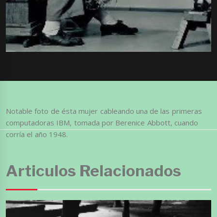
Notable foto de ésta mujer cableando una de las primeras
computadoras IBM, tomada por Berenice Abbott, cuando
corría el año 1948.
Articulos Relacionados