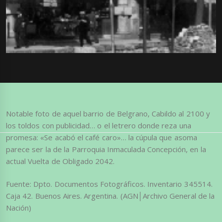
Notable foto de aquel barrio de Belgrano, Cabildo al 2100 y
los toldos con publicidad… o el letrero donde reza una
promesa: «Se acabó el café caro»… la cúpula que asoma
parece ser la de la Parroquia Inmaculada Concepción, en la
actual Vuelta de Obligado 2042.
Fuente: Dpto. Documentos Fotográficos. Inventario 345514.
Caja 42. Buenos Aires. Argentina. (AGN│Archivo General de la
Nación)