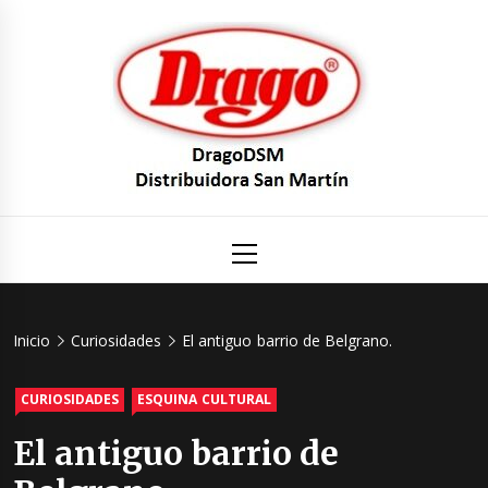
Saltar
al
contenido
DragoDS
Un mundo de Seguridad e Higiene.
Menú
principal
Distribuid
San Mart
Inicio
Curiosidades
El antiguo barrio de Belgrano.
CURIOSIDADES
ESQUINA CULTURAL
El antiguo barrio de