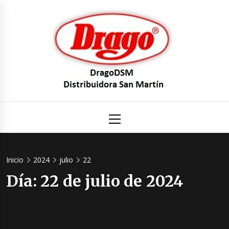
Saltar
al
contenido
DragoDS
Un mundo de Seguridad e Higiene.
Menú
principal
Distribuid
San Mart
Inicio
2024
julio
22
Día:
22 de julio de 2024