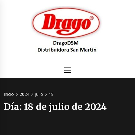
Saltar
al
contenido
DragoDS
Un mundo de Seguridad e Higiene.
Menú
principal
Distribuid
San Mart
Inicio
2024
julio
18
Día:
18 de julio de 2024