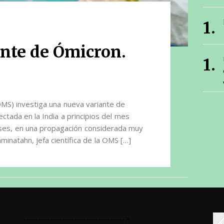
nte de Ómicron.
OMS) investiga una nueva variante de
ctada en la India a principios del mes
íses, en una propagación considerada muy
inatahn, jefa científica de la OMS […]
---------------------------------->