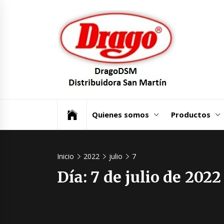
Saltar
Dra
al
contenido
Dist
San
Un mundo de Seguridad e Higiene.
Quienes somos
Productos
Inicio
2022
julio
7
Día:
7 de julio de 2022