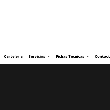
goDSM-
ribuidora
 Martin
Carteleria
Servicios
Fichas Tecnicas
Contac