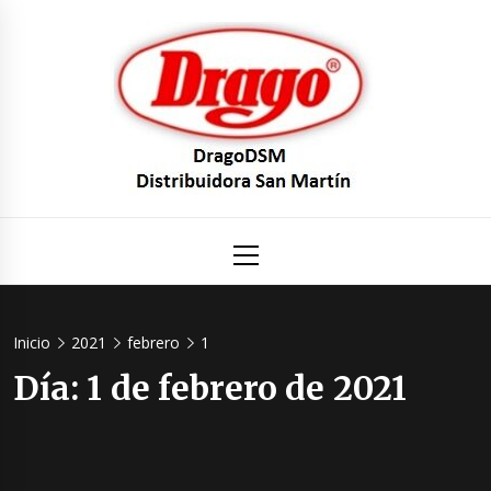
Saltar
al
contenido
DragoDS
Un mundo de Seguridad e Higiene.
Menú
principal
Distribuid
San Mart
Inicio
2021
febrero
1
Día:
1 de febrero de 2021