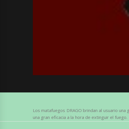
Los matafuegos DRAGO brindan al usuario una g
una gran eficacia a la hora de extinguir el fuego.