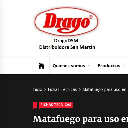
Saltar
Dra
al
contenido
Dist
San
Un mundo de Seguridad e Higiene.
Quienes somos
Productos
Inicio
Fichas Tecnicas
Matafuego para uso en c
.
FICHAS TECNICAS
Matafuego para uso en