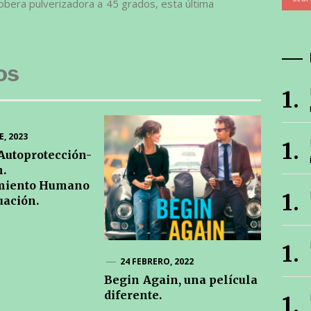
obera pulverizadora a 45 grados, esta última
os
, 2023
Autoprotección-
.
miento Humano
uación.
24 FEBRERO, 2022
Begin Again, una película
diferente.