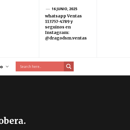
16 JUNIO, 2025
whatsapp Ventas
113757-4789 y
seguinos en
Instagram:
@dragodsm.ventas
to
obera.