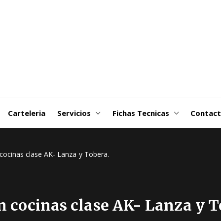
goDSM-
ribuidora
 Martin
Carteleria
Servicios
Fichas Tecnicas
Contac
ocinas clase AK- Lanza y Tobera.
 cocinas clase AK- Lanza y T