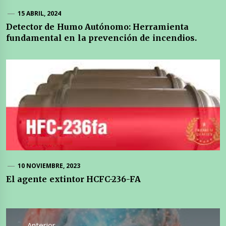
15 ABRIL, 2024
Detector de Humo Autónomo: Herramienta
fundamental en la prevención de incendios.
10 NOVIEMBRE, 2023
El agente extintor HCFC-236-FA
Navegación
de
Anterior