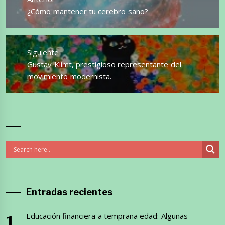
entradas
Entrada
¿Cómo mantener tu cerebro sano?
anterior:
Siguiente
Entrada
Gustav Klimt, prestigioso representante del
siguiente:
movimiento modernista.
Entradas recientes
Educación financiera a temprana edad: Algunas