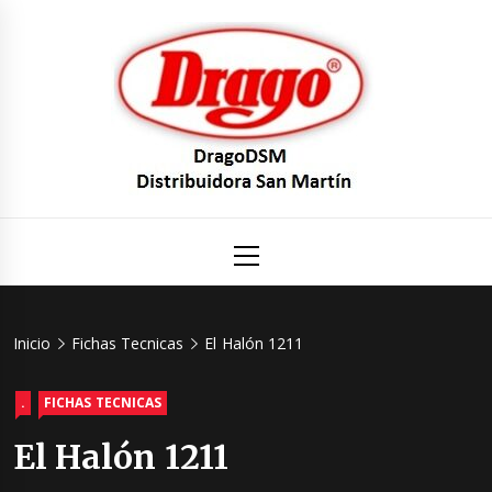
Saltar
al
contenido
DragoDS
Un mundo de Seguridad e Higiene.
Menú
principal
Distribuid
San Mart
Inicio
Fichas Tecnicas
El Halón 1211
.
FICHAS TECNICAS
El Halón 1211