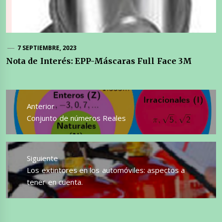
7 SEPTIEMBRE, 2023
Nota de Interés: EPP-Máscaras Full Face 3M
Navegación
de
Anterior
entradas
Entrada
Conjunto de números Reales
anterior:
Siguiente
Entrada
Los extintores en los automóviles: aspectos a
siguiente:
tener en cuenta.