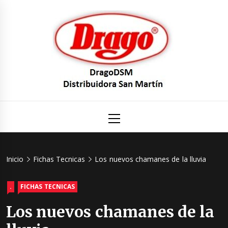
Saltar
al
contenido
DragoDS
Un mundo de Seguridad e Higiene.
Menú
principal
Distribuid
San Mart
Inicio
Fichas Tecnicas
Los nuevos chamanes de la lluvia
.
FICHAS TECNICAS
Los nuevos chamanes de la