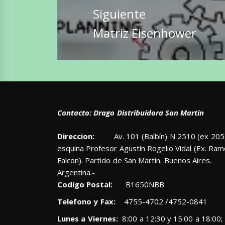
Siguiente
Entrada
Matriz Eisenhower
siguiente:
Contacto: Drago Distribuidora San Martin
Direccion:
Av. 101 (Balbín) N 2510 (ex 205)
esquina Profesor Agustín Rogelio Vidal (Ex. Ra
Falcon). Partido de San Martín. Buenos Aires.
Argentina.-
Codigo Postal:
B1650NBB
Telefono y Fax:
4755-4702 /4752-0841
Lunes a Viernes:
8:00 a 12:30 y 15:00 a 18:00;