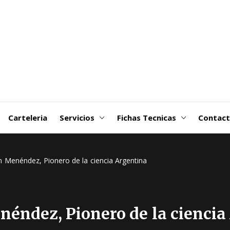
goDSM-
ribuidora
 Martin
Carteleria
Servicios
Fichas Tecnicas
Contac
 Menéndez, Pionero de la ciencia Argentina
éndez, Pionero de la ciencia