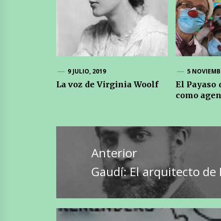
9 JULIO, 2019
5 NOVIEMBR
La voz de Virginia Woolf
El Payaso 
como agent
Navegación
de
Anterior
entradas
Entrada
Gaudí: El arquitecto de
anterior: