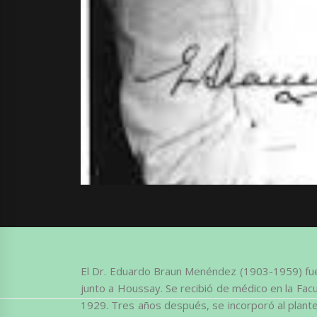
El Dr. Eduardo Braun Menéndez (1903-1959) fue el
junto a Houssay. Se recibió de médico en la Fac
1929. Tres años después, se incorporó al plantel