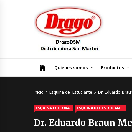
Saltar
Dra
al
contenido
Dist
San
Un mundo de Seguridad e Higiene.
Quienes somos
Productos
Inicio
Esquina del Estudiante
Dr. Eduardo Braun
ESQUINA CULTURAL
ESQUINA DEL ESTUDIANTE
Dr. Eduardo Braun Men