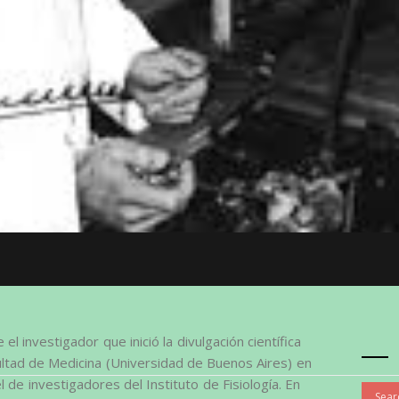
 investigador que inició la divulgación científica
ultad de Medicina (Universidad de Buenos Aires) en
 de investigadores del Instituto de Fisiología. En