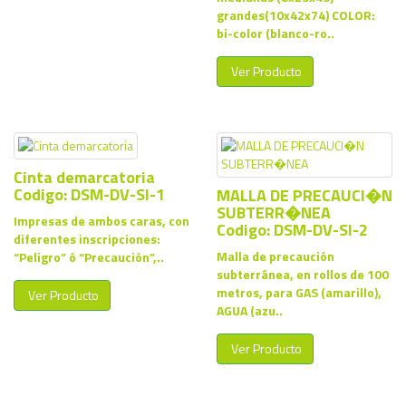
grandes(10x42x74) COLOR:
bi-color (blanco-ro..
Ver Producto
Cinta demarcatoria
Codigo: DSM-DV-SI-1
MALLA DE PRECAUCI�N
SUBTERR�NEA
Impresas de ambos caras, con
Codigo: DSM-DV-SI-2
diferentes inscripciones:
Malla de precaución
“Peligro” ó “Precaución”,..
subterránea, en rollos de 100
metros, para GAS (amarillo),
Ver Producto
AGUA (azu..
Ver Producto