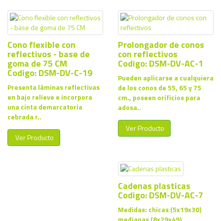
Cono flexible con
Prolongador de conos
reflectivos - base de
con reflectivos
goma de 75 CM
Codigo: DSM-DV-AC-1
Codigo: DSM-DV-C-19
Pueden aplicarse a cualquiera
Presenta láminas reflectivas
de los conos de 55, 65 y 75
en bajo relieve e incorpora
cm., poseen orificios para
una cinta demarcatoria
adosa..
cebrada r..
Ver Producto
Ver Producto
Cadenas plasticas
Codigo: DSM-DV-AC-7
Medidas: chicas (5x19x30)
medianas (8x29x49)