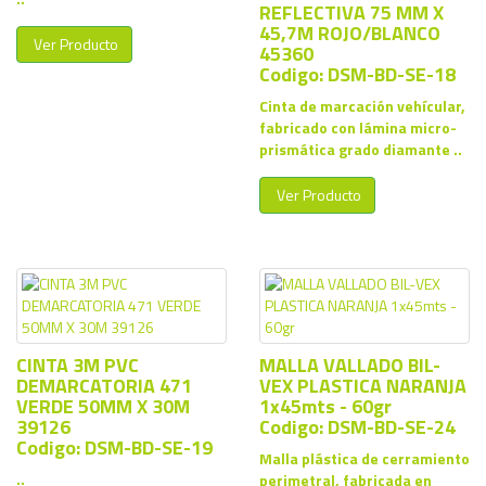
REFLECTIVA 75 MM X
45,7M ROJO/BLANCO
Ver Producto
45360
Codigo: DSM-BD-SE-18
Cinta de marcación vehícular,
fabricado con lámina micro-
prismática grado diamante ..
Ver Producto
CINTA 3M PVC
MALLA VALLADO BIL-
DEMARCATORIA 471
VEX PLASTICA NARANJA
VERDE 50MM X 30M
1x45mts - 60gr
39126
Codigo: DSM-BD-SE-24
Codigo: DSM-BD-SE-19
Malla plástica de cerramiento
..
perimetral, fabricada en