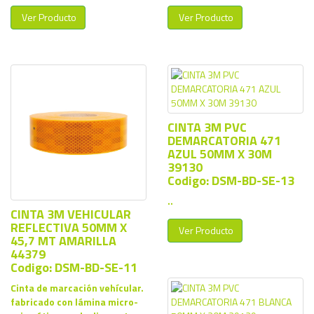
Ver Producto
Ver Producto
CINTA 3M PVC
DEMARCATORIA 471
AZUL 50MM X 30M
39130
Codigo: DSM-BD-SE-13
..
CINTA 3M VEHICULAR
REFLECTIVA 50MM X
Ver Producto
45,7 MT AMARILLA
44379
Codigo: DSM-BD-SE-11
Cinta de marcación vehícular.
fabricado con lámina micro-