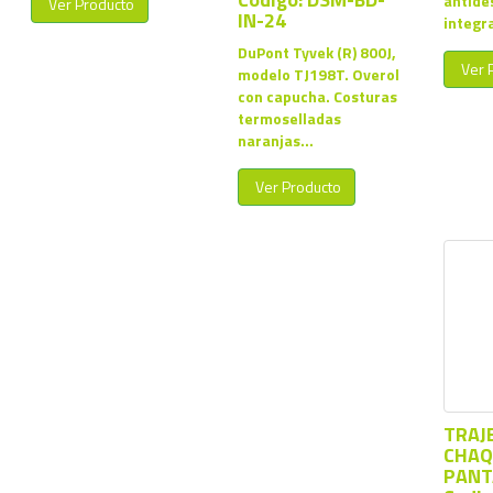
antide
Ver Producto
IN-24
integr
DuPont Tyvek (R) 800J,
Ver 
modelo TJ198T. Overol
con capucha. Costuras
termoselladas
naranjas...
Ver Producto
TRAJE
CHAQ
PANT