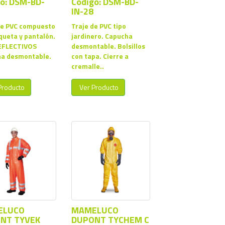
o: DSM-BD-
Codigo: DSM-BD-
IN-28
de PVC compuesto
Traje de PVC tipo
queta y pantalón.
jardinero. Capucha
EFLECTIVOS
desmontable. Bolsillos
a desmontable.
con tapa. Cierre a
cremalle..
Producto
Ver Producto
ELUCO
MAMELUCO
NT TYVEK
DUPONT TYCHEM C