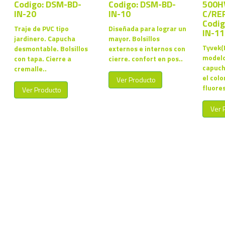
Codigo: DSM-BD-
Codigo: DSM-BD-
500H
IN-20
IN-10
C/RE
Codig
Traje de PVC tipo
Diseñada para lograr un
IN-11
jardinero. Capucha
mayor. Bolsillos
Tyvek(R
desmontable. Bolsillos
externos e internos con
modelo
con tapa. Cierre a
cierre. confort en pos..
capuch
cremalle..
el colo
Ver Producto
fluores
Ver Producto
Ver 