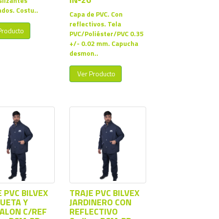
slizantes
ados. Costu..
Capa de PVC. Con
reflectivos. Tela
Producto
PVC/Poliéster/PVC 0.35
+/- 0.02 mm. Capucha
desmon..
Ver Producto
 PVC BILVEX
TRAJE PVC BILVEX
UETA Y
JARDINERO CON
ALON C/REF
REFLECTIVO