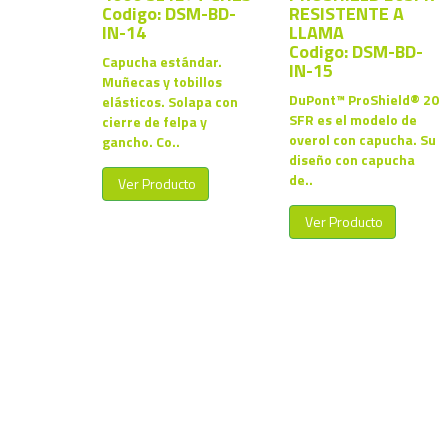
Codigo: DSM-BD-
RESISTENTE A
IN-14
LLAMA
Codigo: DSM-BD-
Capucha estándar.
IN-15
Muñecas y tobillos
DuPont™ ProShield® 20
elásticos. Solapa con
SFR es el modelo de
cierre de felpa y
overol con capucha. Su
gancho. Co..
diseño con capucha
de..
Ver Producto
Ver Producto