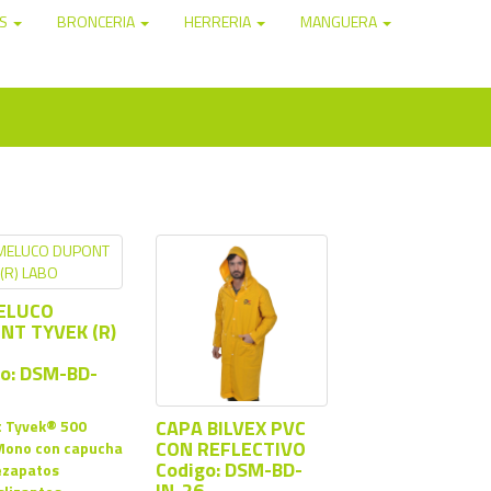
OS
BRONCERIA
HERRERIA
MANGUERA
ELUCO
NT TYVEK (R)
o: DSM-BD-
CAPA BILVEX PVC
 Tyvek® 500
CON REFLECTIVO
Mono con capucha
Codigo: DSM-BD-
ezapatos
IN-26