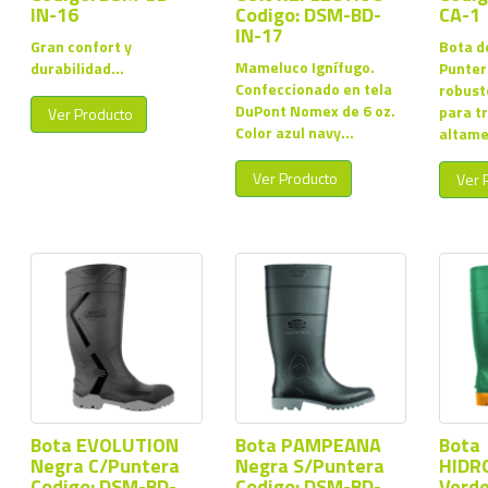
IN-16
Codigo: DSM-BD-
CA-1
IN-17
Gran confort y
Bota d
Mameluco Ignífugo.
durabilidad...
Punter
Confeccionado en tela
robust
DuPont Nomex de 6 oz.
para t
Ver Producto
Color azul navy...
altame
Ver Producto
Ver 
Bota EVOLUTION
Bota PAMPEANA
Bota
Negra C/Puntera
Negra S/Puntera
HIDR
Codigo: DSM-BD-
Codigo: DSM-BD-
Verde