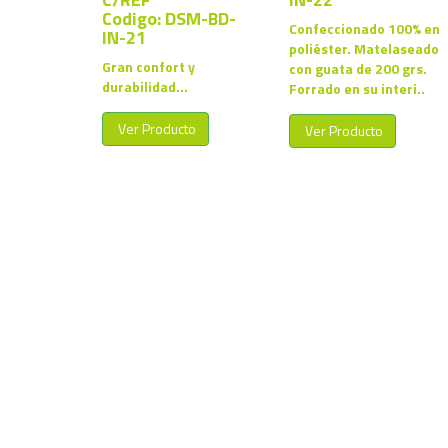
Codigo: DSM-BD-
Confeccionado 100% en
IN-21
poliéster. Matelaseado
Gran confort y
con guata de 200 grs.
durabilidad...
Forrado en su interi..
Ver Producto
Ver Producto