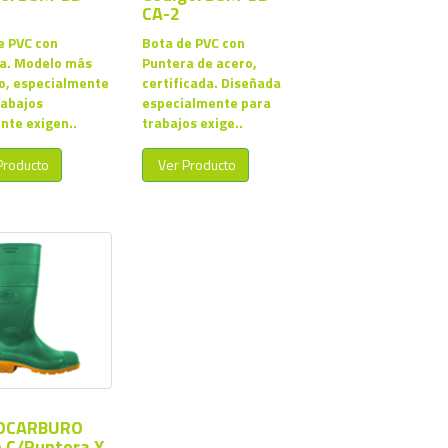
CA-2
e PVC con
Bota de PVC con
a. Modelo más
Puntera de acero,
o, especialmente
certificada. Diseñada
rabajos
especialmente para
nte exigen..
trabajos exige..
Producto
Ver Producto
OCARBURO
 C/Puntera Y