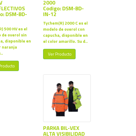
V
2000
FLECTIVOS
Codigo: DSM-BD-
o: DSM-BD-
IN-12
Tychem(R) 2000 C es el
) 500 HV es el
modelo de overol con
 de overol sin
capucha, disponible en
a, disponible en
el color amarillo. Su d..
r naranja
..
Ver Producto
Producto
PARKA BIL-VEX
ALTA VISIBILIDAD