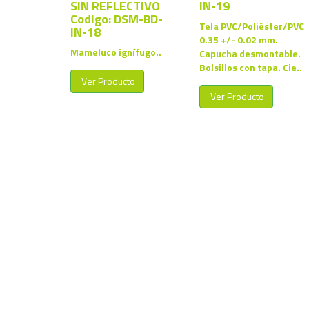
SIN REFLECTIVO
IN-19
Codigo: DSM-BD-
Tela PVC/Poliéster/PVC
IN-18
0.35 +/- 0.02 mm.
Mameluco ignífugo..
Capucha desmontable.
Bolsillos con tapa. Cie..
Ver Producto
Ver Producto