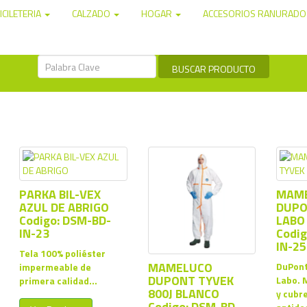
ICILETERIA
CALZADO
HOGAR
ACCESORIOS RANURAD
PARKA BIL-VEX
MAM
AZUL DE ABRIGO
DUPO
Codigo: DSM-BD-
LABO
IN-23
Codig
IN-25
Tela 100% poliéster
MAMELUCO
DuPont
impermeable de
DUPONT TYVEK
Labo. 
primera calidad...
800J BLANCO
y cubr
Codigo: DSM-BD-