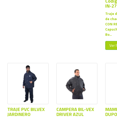
Codig
IN-27
Traje 
de cha
CON R
Capuch
Bo..
Ver 
TRAJE PVC BILVEX
CAMPERA BIL-VEX
MAM
JARDINERO
DRIVER AZUL
DUPO